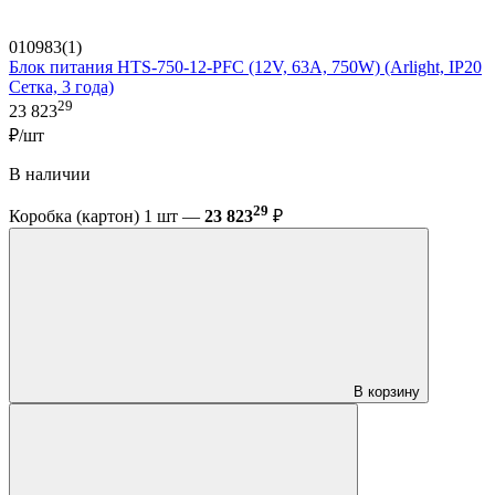
010983(1)
Блок питания HTS-750-12-PFC (12V, 63A, 750W) (Arlight, IP20
Сетка, 3 года)
29
23 823
₽/шт
В наличии
29
Коробка (картон) 1 шт —
23 823
₽
В корзину