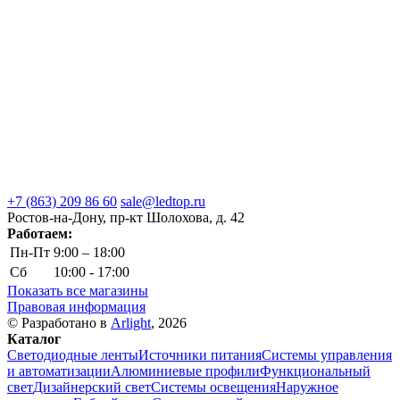
+7 (863) 209 86 60
sale@ledtop.ru
Ростов-на-Дону, пр-кт Шолохова, д. 42
Работаем:
Пн-Пт
9:00 – 18:00
Сб
10:00 - 17:00
Показать все магазины
Правовая информация
© Разработано в
Arlight
, 2026
Каталог
Светодиодные ленты
Источники питания
Системы управления
и автоматизации
Алюминиевые профили
Функциональный
свет
Дизайнерский свет
Системы освещения
Наружное