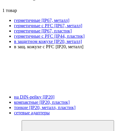
1 товар
герметичные [IP67, металл]
герметичные с PFC [IP67, металл]
герметичные [IP67, пластик]
герметичные с PFC [IP44, пластик]
в защитном кожухе [IP20, металл]
в защ. кожухе с PFC [IP20, металл]
на DIN-рейку [IP20]
компактные [IP20, пластик]
тонкие [IP20, металл, пластик]
сетевые адаптеры