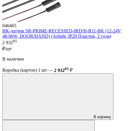
046465
ИК-датчик SR-PRIME-RECESSED-IRD/H-R11-BK (12-24V,
48-96W, DOOR/HAND) (Arlight, IP20 Пластик, 2 года)
95
2 932
₽/шт
В наличии
95
Коробка (картон) 1 шт —
2 932
₽
В корзину