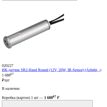
020227
ИК-датчик SR2-Hand Round (12V, 20W, IR-Sensor) (Arlight, -)
67
1 688
₽/шт
В наличии
67
Коробка (картон) 1 шт —
1 688
₽