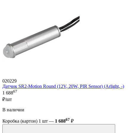
020229
Датчик SR2-Motion Round (12V, 20W, PIR Sensor) (Arlight, -)
67
1 688
₽/шт
В наличии
67
Коробка (картон) 1 шт —
1 688
₽