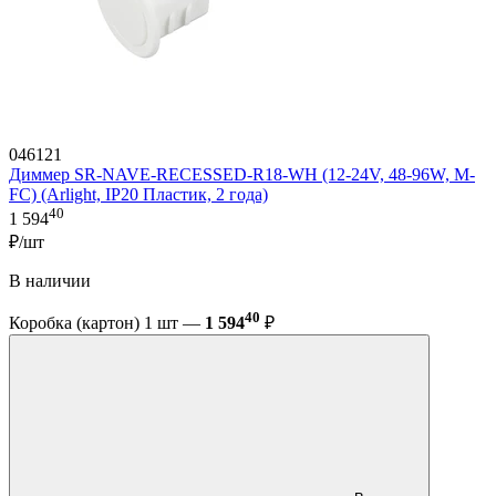
046121
Диммер SR-NAVE-RECESSED-R18-WH (12-24V, 48-96W, M-
FC) (Arlight, IP20 Пластик, 2 года)
40
1 594
₽/шт
В наличии
40
Коробка (картон) 1 шт —
1 594
₽