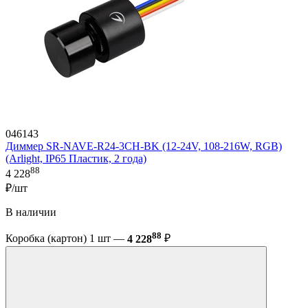
046143
Диммер SR-NAVE-R24-3CH-BK (12-24V, 108-216W, RGB)
(Arlight, IP65 Пластик, 2 года)
88
4 228
₽/шт
В наличии
88
Коробка (картон) 1 шт —
4 228
₽