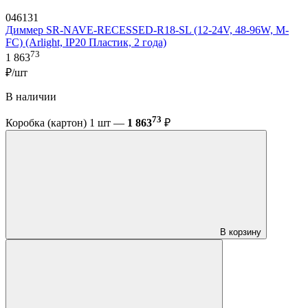
046131
Диммер SR-NAVE-RECESSED-R18-SL (12-24V, 48-96W, M-
FC) (Arlight, IP20 Пластик, 2 года)
73
1 863
₽/шт
В наличии
73
Коробка (картон) 1 шт —
1 863
₽
В корзину