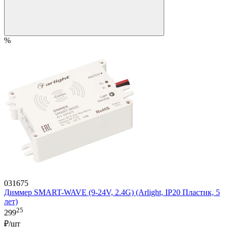
%
031675
Диммер SMART-WAVE (9-24V, 2.4G) (Arlight, IP20 Пластик, 5
лет)
25
299
₽/шт