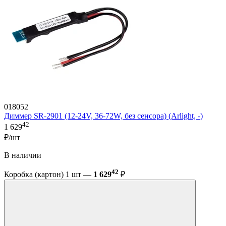
018052
Диммер SR-2901 (12-24V, 36-72W, без сенсора) (Arlight, -)
42
1 629
₽/шт
В наличии
42
Коробка (картон) 1 шт —
1 629
₽