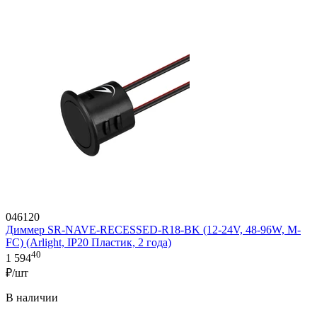
046120
Диммер SR-NAVE-RECESSED-R18-BK (12-24V, 48-96W, M-
FC) (Arlight, IP20 Пластик, 2 года)
40
1 594
₽/шт
В наличии