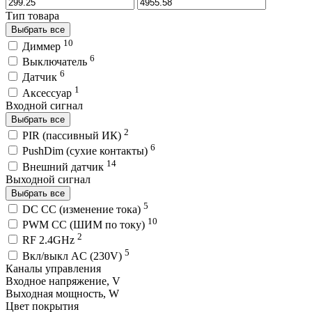
Тип товара
Выбрать все
10
Диммер
6
Выключатель
6
Датчик
1
Аксессуар
Входной сигнал
Выбрать все
2
PIR (пассивный ИК)
6
PushDim (сухие контакты)
14
Внешний датчик
Выходной сигнал
Выбрать все
5
DC CC (изменение тока)
10
PWM СС (ШИМ по току)
2
RF 2.4GHz
5
Вкл/выкл AC (230V)
Каналы управления
Входное напряжение, V
Выходная мощность, W
Цвет покрытия