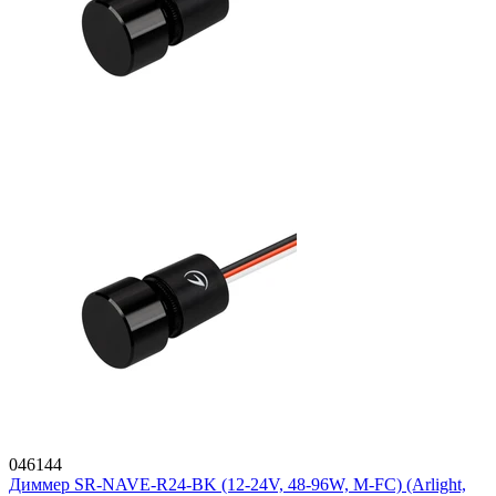
046144
Диммер SR-NAVE-R24-BK (12-24V, 48-96W, M-FC) (Arlight,