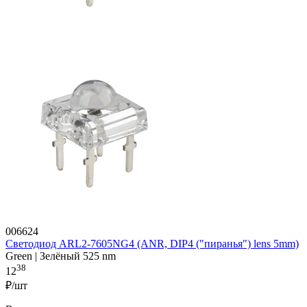
006624
Светодиод ARL2-7605NG4 (ANR, DIP4 ("пиранья") lens 5mm)
Green | Зелёный 525 nm
38
12
₽/шт