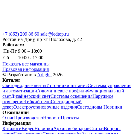
+7 (863) 209 86 60
sale@ledtop.ru
Ростов-на-Дону, пр-кт Шолохова, д. 42
Работаем:
Пн-Пт
9:00 – 18:00
Сб
10:00 - 17:00
Показать все магазины
Правовая информация
© Разработано в
Arlight
, 2026
Каталог
Светодиодные ленты
Источники питания
Системы управления
и автоматизации
Алюминиевые профили
Функциональный
свет
Дизайнерский свет
Системы освещения
Наружное
освещение
Гибкий неон
Светодиодный
декор
Электроустановочные изделия
Светодиоды
Новинки
О компании
О нас
Производство
Новости
Проекты
Информация
Каталоги
Видео
Новинки
Архив вебинаров
Статьи
Вопрос-
ответ
Калькуляторы
Схемы монтажа
Файлы и программы