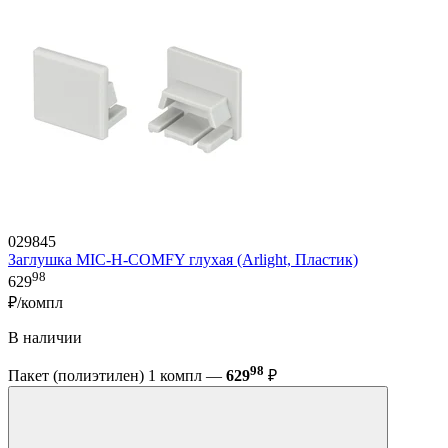
029845
Заглушка MIC-H-COMFY глухая (Arlight, Пластик)
98
629
₽/компл
В наличии
98
Пакет (полиэтилен) 1 компл —
629
₽