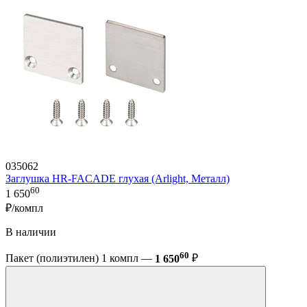
035062
Заглушка HR-FACADE глухая (Arlight, Металл)
60
1 650
₽/компл
В наличии
60
Пакет (полиэтилен) 1 компл —
1 650
₽