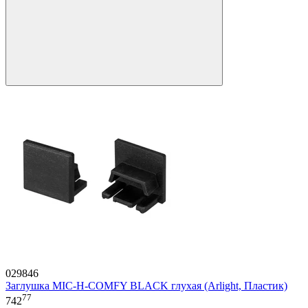
029846
Заглушка MIC-H-COMFY BLACK глухая (Arlight, Пластик)
77
742