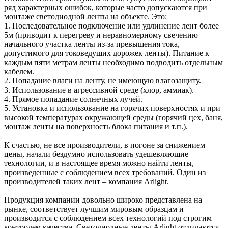
ряд характерных ошибок, которые часто допускаются при
монтаже светодиодной ленты на объекте. Это:
1. Последовательное подключение или удлинение лент более
5м (приводит к перегреву и неравномерному свечению
начального участка ленты из-за превышения тока,
допустимого для токоведущих дорожек ленты). Питание к
каждым пяти метрам ленты необходимо подводить отдельным
кабелем.
2. Попадание влаги на ленту, не имеющую влагозащиту.
3. Использование в агрессивной среде (хлор, аммиак).
4. Прямое попадание солнечных лучей.
5. Установка и использование на горячих поверхностях и при
высокой температурах окружающей среды (горячий цех, баня,
монтаж ленты на поверхность блока питания и т.п.).
К счастью, не все производители, в погоне за снижением
цены, начали бездумно использовать удешевляющие
технологии, и в настоящее время можно найти ленты,
произведенные с соблюдением всех требований. Один из
производителей таких лент – компания Arlight.
Продукция компании довольно широко представлена на
рынке, соответствует лучшим мировым образцам и
производится с соблюдением всех технологий под строгим
контролем качества. Светодиодные ленты Arlight отличаются