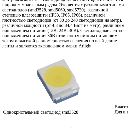
широким модельным рядом. Это ленты с различными типами
светодиодов (smd3528, smd5060, smd5730), различной
степенью влагозащиты (IP33, IP65, IP66), различной
плотностью светодиодов (от 30 до 240 светодиодов на метр),
различной мощности (от 4.8 до 34.4 Ватт на метр), различным
напряжением питания (12В, 24В, 36В). Светодиодные ленты с
напряжением питания 36В отличаются низким питающим
током и высокой равномерностью свечения по всей длине
ленты и являются эксклюзивом марки Arlight.
Влагоз
Для в
Однокристальный светодиод smd3528