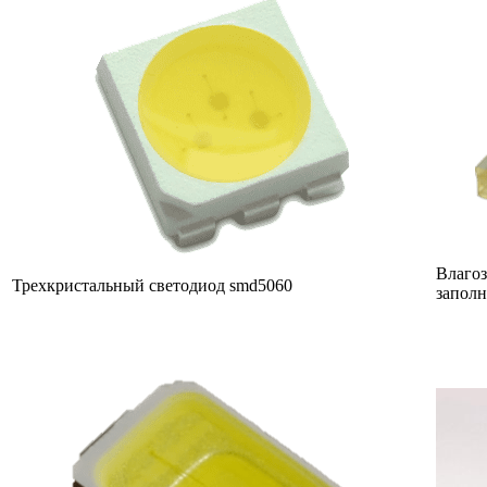
Влагоз
Трехкристальный светодиод smd5060
заполн