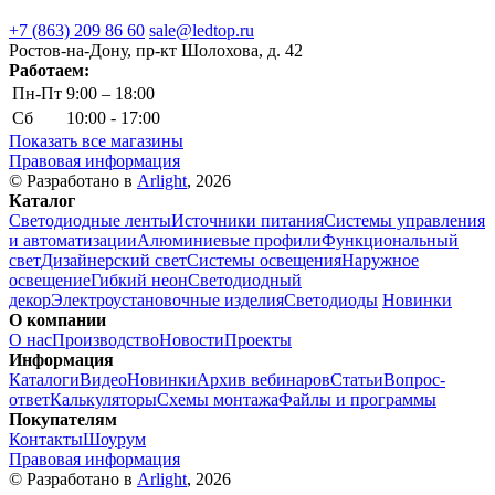
+7 (863) 209 86 60
sale@ledtop.ru
Ростов-на-Дону, пр-кт Шолохова, д. 42
Работаем:
Пн-Пт
9:00 – 18:00
Сб
10:00 - 17:00
Показать все магазины
Правовая информация
© Разработано в
Arlight
, 2026
Каталог
Светодиодные ленты
Источники питания
Системы управления
и автоматизации
Алюминиевые профили
Функциональный
свет
Дизайнерский свет
Системы освещения
Наружное
освещение
Гибкий неон
Светодиодный
декор
Электроустановочные изделия
Светодиоды
Новинки
О компании
О нас
Производство
Новости
Проекты
Информация
Каталоги
Видео
Новинки
Архив вебинаров
Статьи
Вопрос-
ответ
Калькуляторы
Схемы монтажа
Файлы и программы
Покупателям
Контакты
Шоурум
Правовая информация
© Разработано в
Arlight
, 2026