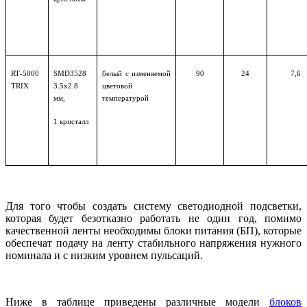
RT
-5000
SMD
3528
белый с изменяемой
90
24
7,6
TRIX
3.5х2.8
цветовой
мм,
температурой
1
кристалл
Для того чтобы создать систему светодиодной подсветки,
которая будет безотказно работать не один год, помимо
качественной ленты необходимы блоки питания (БП), которые
обеспечат подачу на ленту стабильного напряжения нужного
номинала и с низким уровнем пульсаций.
Ниже в таблице приведены различные модели
блоков