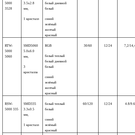
5000
3.5х2.8
белый дневной
3528
мм,
белый
1 кристалл
синий
зелёный
желтый
красный
RTW
-
SMD
5060
RGB
30/60
12/24
7,2/14,
5000
5.0х6.0
белый теплый
5060
мм,
белый дневной
3
белый
кристалла
синий
зелёный
желтый
красный
RSW
-
SMD
335
белый теплый
60/120
12/24
4.8/9.6
5000 335
3.3х0.5
белый
мм,
синий
1
кристалл
зелёный
красный