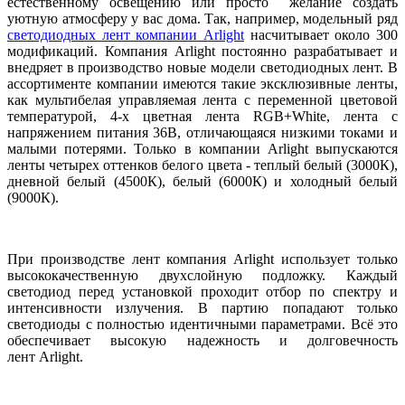
естественному освещению или просто желание создать
уютную атмосферу у вас дома. Так, например, модельный ряд
светодиодных лент компании Arlight
насчитывает около 300
модификаций. Компания Arlight постоянно разрабатывает и
внедряет в производство новые модели светодиодных лент. В
ассортименте компании имеются такие эксклюзивные ленты,
как мультибелая управляемая лента с переменной цветовой
температурой, 4-х цветная лента RGB+White, лента с
напряжением питания 36В, отличающаяся низкими токами и
малыми потерями. Только в компании Arlight выпускаются
ленты четырех оттенков белого цвета - теплый белый (3000К),
дневной белый (4500К), белый (6000К) и холодный белый
(9000К).
При производстве лент компания Arlight использует только
высококачественную двухслойную подложку. Каждый
светодиод перед установкой проходит отбор по спектру и
интенсивности излучения. В партию попадают только
светодиоды с полностью идентичными параметрами. Всё это
обеспечивает высокую надежность и долговечность
лент Arlight.