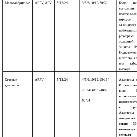
Малогабаритные
ARPV, ARV
5/12/24
3/5/6/10/12/20/30
Блоки пит
выполне
пластиково
корпусе,
отличаются
небольшим
размерами
толщиной, 
защиты IP
Подключен
винтовые к
или кабел
выводы.
Сетевые
ARPV
5/12/24
4/5/6/10/12/15/18/
Адаптеры 
адаптеры
Вт выполн
20/24/30/36/48/60/
виде бл
вставляемог
66/84
непосредст
в розе
Адаптеры,
мощностью
свыше 3
комплектую
сетевым