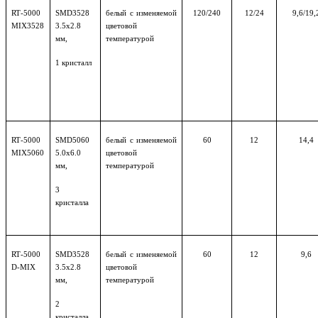
RT
-5000
SMD
3528
белый с изменяемой
120/240
12/24
9,6/19,
MIX3528
3.5х2.8
цветовой
мм,
температурой
1
кристалл
RT
-5000
SMD
5060
белый с изменяемой
60
12
14,4
MIX5060
5.0х6.0
цветовой
мм,
температурой
3
кристалла
RT
-5000
SMD
3528
белый с изменяемой
60
12
9,6
D-MIX
3.5х2.8
цветовой
мм,
температурой
2
кристалла