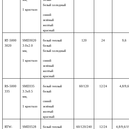
белый холодный
1 кристалл
синий
зелёный
желтый
красный
RT
-5000
SMD
3020
белый теплый
120
24
9,6
3020
3.0х2.0
белый
мм,
белый холодный
1 кристалл
синий
зелёный
желтый
красный
RS
-5000
SMD
335
белый теплый
60/120
12/24
4,8/9,6
335
3.3х0.
5
белый
мм,
синий
1 кристалл
зелёный
желтый
красный
RTW
-
SMD
3528
белый теплый
60/120/240
12/24
4,8/9,6/1