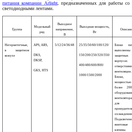
питания компании Arlight
, предназначенных для работы со
светодиодными лентами.
Выходное
Модельный
Выходная мощность,
Группа
напряжение,
Описан
ряд
Вт
В
Негерметичные,
APS, ARS,
5/12/24/36/48
25/35/50/60/100/120/
Блоки пит
в защитном
выполне
DKS,
150/200/250/320/350/
кожухе
защитных
DKSP,
корпус
400/480/600/800/
отверстиям
GKS, HTS
вентиляции.
1000/1500/2000
Блоки,
мощностью
более 20
оборудован
вентилятор
для
принудител
охлаждения
Подключен
винтовые
клеммы.