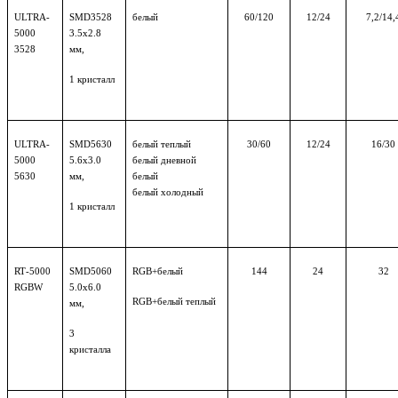
ULTRA-
SMD
3528
белый
60/120
12/24
7,2/14,
5000
3.5х2.8
3528
мм,
1
кристалл
ULTRA
-
SMD
5630
белый теплый
30/60
12/24
16/30
5000
5.6х3.0
белый дневной
5630
мм,
белый
белый холодный
1
кристалл
RT
-5000
SMD
5060
RGB
+белый
144
24
32
RGBW
5.0х6.0
RGB
+белый теплый
мм,
3
кристалла