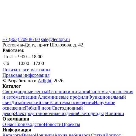
+7 (863) 209 86 60
sale@ledtop.ru
Ростов-на-Дону, пр-кт Шолохова, д. 42
Работаем:
Пн-Пт
9:00 – 18:00
Сб
10:00 - 17:00
Показать все магазины
Правовая информация
© Разработано в
Arlight
, 2026
Каталог
Светодиодные ленты
Источники питания
Системы управления
и автоматизации
Алюминиевые профили
Функциональный
свет
Дизайнерский свет
Системы освещения
Наружное
освещение
Гибкий неон
Светодиодный
декор
Электроустановочные изделия
Светодиоды
Новинки
О компании
О нас
Производство
Новости
Проекты
Информация
Каталоги
Видео
Новинки
Архив вебинаров
Статьи
Вопрос-