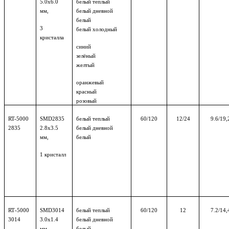
5.0
х6.0
белый теплый
мм,
белый дневной
белый
3
белый холодный
кристалла
синий
зелёный
желтый
оранжевый
красный
розовый
RT-5000
SMD
2835
белый теплый
60
/120
12
/24
9.6
/19,
2835
2.8х3.
5
белый дневной
мм,
белый
1
кристалл
RT
-5000
SMD
3014
белый теплый
60/120
12
7.2/14,
3014
3.0х1.4
белый дневной
мм,
белый