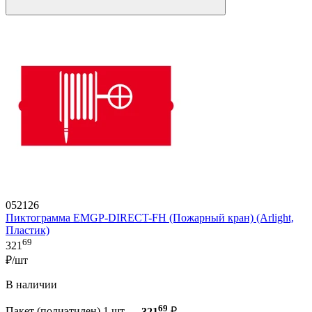
052126
Пиктограмма EMGP-DIRECT-FH (Пожарный кран) (Arlight,
Пластик)
69
321
₽/шт
В наличии
69
Пакет (полиэтилен) 1 шт —
321
₽