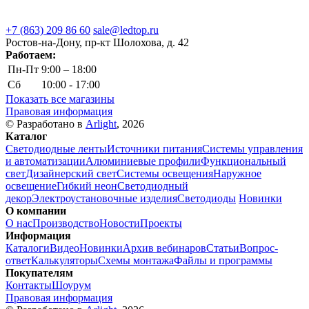
+7 (863) 209 86 60
sale@ledtop.ru
Ростов-на-Дону, пр-кт Шолохова, д. 42
Работаем:
Пн-Пт
9:00 – 18:00
Сб
10:00 - 17:00
Показать все магазины
Правовая информация
© Разработано в
Arlight
, 2026
Каталог
Светодиодные ленты
Источники питания
Системы управления
и автоматизации
Алюминиевые профили
Функциональный
свет
Дизайнерский свет
Системы освещения
Наружное
освещение
Гибкий неон
Светодиодный
декор
Электроустановочные изделия
Светодиоды
Новинки
О компании
О нас
Производство
Новости
Проекты
Информация
Каталоги
Видео
Новинки
Архив вебинаров
Статьи
Вопрос-
ответ
Калькуляторы
Схемы монтажа
Файлы и программы
Покупателям
Контакты
Шоурум
Правовая информация