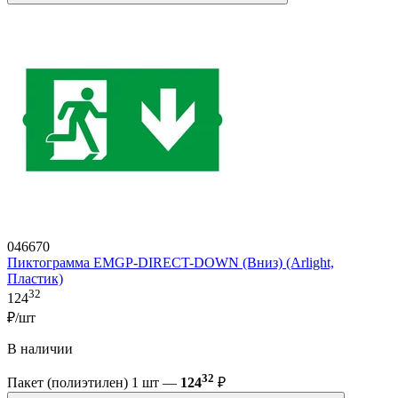
046670
Пиктограмма EMGP-DIRECT-DOWN (Вниз) (Arlight,
Пластик)
32
124
₽/шт
В наличии
32
Пакет (полиэтилен) 1 шт —
124
₽