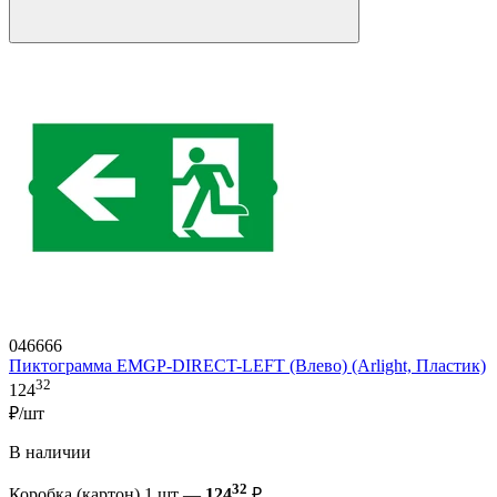
046666
Пиктограмма EMGP-DIRECT-LEFT (Влево) (Arlight, Пластик)
32
124
₽/шт
В наличии
32
Коробка (картон) 1 шт —
124
₽