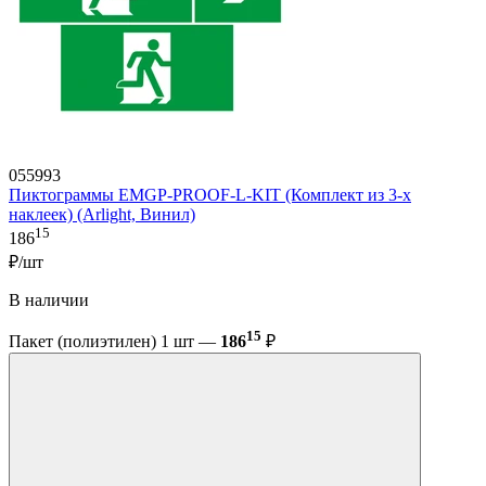
055993
Пиктограммы EMGP-PROOF-L-KIT (Комплект из 3-х
наклеек) (Arlight, Винил)
15
186
₽/шт
В наличии
15
Пакет (полиэтилен) 1 шт —
186
₽