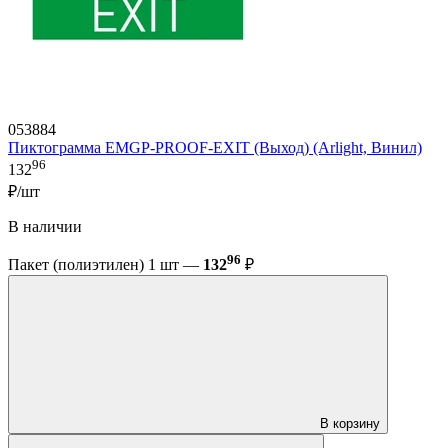
053884
Пиктограмма EMGP-PROOF-EXIT (Выход) (Arlight, Винил)
96
132
₽/шт
В наличии
96
Пакет (полиэтилен) 1 шт —
132
₽
В корзину