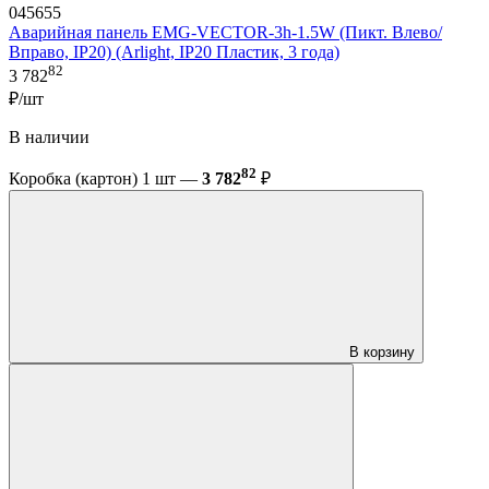
045655
Аварийная панель EMG-VECTOR-3h-1.5W (Пикт. Влево/
Вправо, IP20) (Arlight, IP20 Пластик, 3 года)
82
3 782
₽/шт
В наличии
82
Коробка (картон) 1 шт —
3 782
₽
В корзину