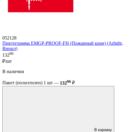
052128
Пиктограмма EMGP-PROOF-FH (Пожарный кран) (Arlight,
Винил)
96
132
₽/шт
В наличии
96
Пакет (полиэтилен) 1 шт —
132
₽
В корзину