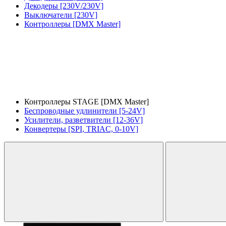
Декодеры [230V/230V]
Выключатели [230V]
Контроллеры [DMX Master]
Контроллеры STAGE [DMX Master]
Беспроводные удлинители [5-24V]
Усилители, разветвители [12-36V]
Конвертеры [SPI, TRIAC, 0-10V]