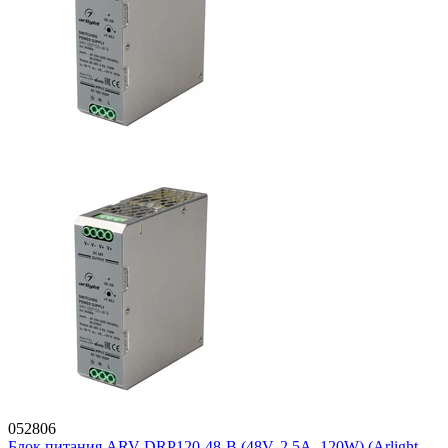
052806
Блок питания ARV-DRP120-48-B (48V, 2.5A, 120W) (Arlight,