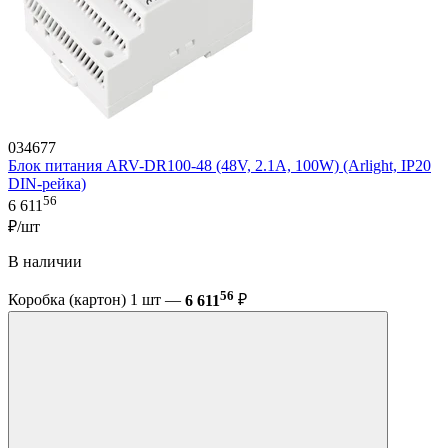
034677
Блок питания ARV-DR100-48 (48V, 2.1A, 100W) (Arlight, IP20
DIN-рейка)
56
6 611
₽/шт
В наличии
56
Коробка (картон) 1 шт —
6 611
₽