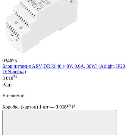
034675
Блок питания ARV-DR30-48 (48V, 0.6A, 30W) (Arlight, IP20
DIN-рейка)
24
3 018
₽/шт
В наличии
24
Коробка (картон) 1 шт —
3 018
₽