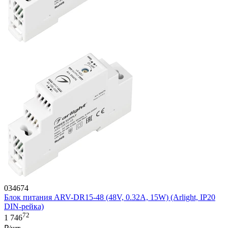
034674
Блок питания ARV-DR15-48 (48V, 0.32A, 15W) (Arlight, IP20
DIN-рейка)
72
1 746