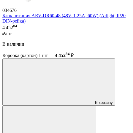
034676
Блок питания ARV-DR60-48 (48V, 1.25A, 60W) (Arlight, IP20
DIN-рейка)
84
4 452
₽/шт
В наличии
84
Коробка (картон) 1 шт —
4 452
₽
В корзину