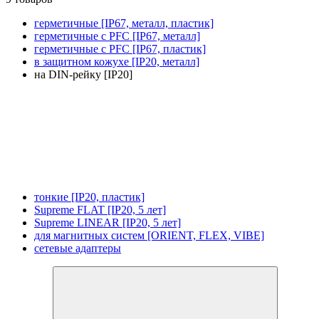
герметичные [IP67, металл, пластик]
герметичные с PFC [IP67, металл]
герметичные с PFC [IP67, пластик]
в защитном кожухе [IP20, металл]
на DIN-рейку [IP20]
тонкие [IP20, пластик]
Supreme FLAT [IP20, 5 лет]
Supreme LINEAR [IP20, 5 лет]
для магнитных систем [ORIENT, FLEX, VIBE]
сетевые адаптеры