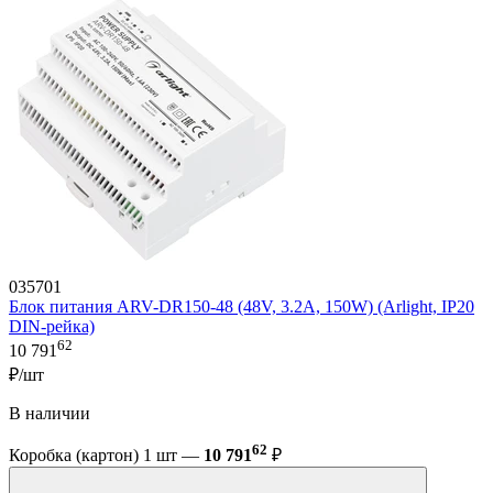
035701
Блок питания ARV-DR150-48 (48V, 3.2A, 150W) (Arlight, IP20
DIN-рейка)
62
10 791
₽/шт
В наличии
62
Коробка (картон) 1 шт —
10 791
₽