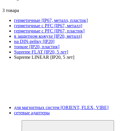
3 товара
герметичные [IP67, металл, пластик]
герметичные с PFC [IP67, металл]
герметичные с PFC [IP67, пластик]
в защитном кожухе [IP20, металл]
на DIN-рейку [IP20]
тонкие [IP20, пластик]
Supreme FLAT [IP20, 5 лет]
Supreme LINEAR [IP20, 5 лет]
для магнитных систем [ORIENT, FLEX, VIBE]
сетевые адаптеры