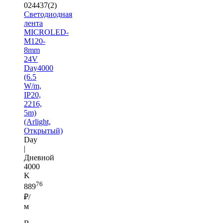
024437(2)
Светодиодная
лента
MICROLED-
M120-
8mm
24V
Day4000
(6.5
W/m,
IP20,
2216,
5m)
(Arlight,
Открытый)
Day
|
Дневной
4000
K
76
889
₽/
м