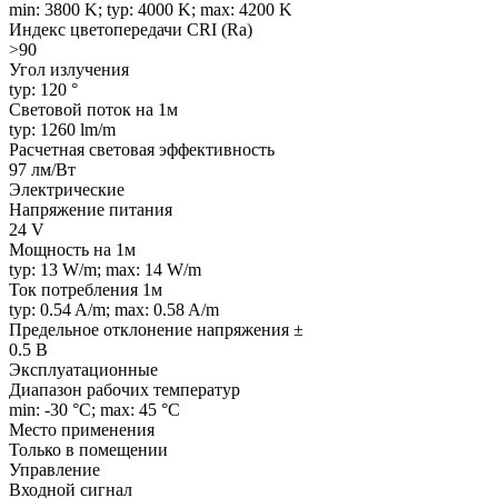
min: 3800 K; typ: 4000 K; max: 4200 K
Индекс цветопередачи CRI (Ra)
>90
Угол излучения
typ: 120 °
Световой поток на 1м
typ: 1260 lm/m
Расчетная световая эффективность
97 лм/Вт
Электрические
Напряжение питания
24 V
Мощность на 1м
typ: 13 W/m; max: 14 W/m
Ток потребления 1м
typ: 0.54 A/m; max: 0.58 A/m
Предельное отклонение напряжения ±
0.5 В
Эксплуатационные
Диапазон рабочих температур
min: -30 °C; max: 45 °C
Место применения
Только в помещении
Управление
Входной сигнал