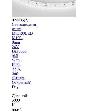
024436(2)
Светодиодная
лента
MICROLED-
M120-
8mm
24V
Day5000
(6.5
W/m,
IP20,
2216,
5m)
(Arlight,
Открытый)
Day
|
Дневной
5000
K
76
889