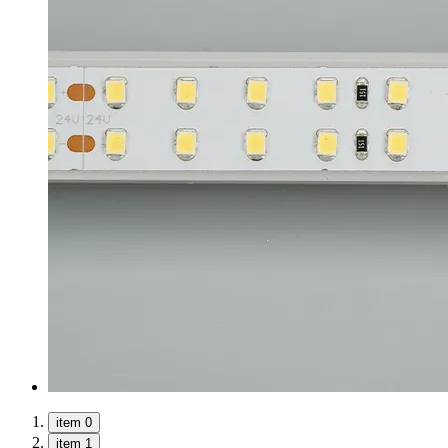
item 0
item 1