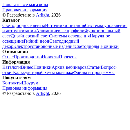
Показать все магазины
Правовая информация
© Разработано в
Arlight
, 2026
Каталог
Светодиодные ленты
Источники питания
Системы управления
и автоматизации
Алюминиевые профили
Функциональный
свет
Дизайнерский свет
Системы освещения
Наружное
освещение
Гибкий неон
Светодиодный
декор
Электроустановочные изделия
Светодиоды
Новинки
О компании
О нас
Производство
Новости
Проекты
Информация
Каталоги
Видео
Новинки
Архив вебинаров
Статьи
Вопрос-
ответ
Калькуляторы
Схемы монтажа
Файлы и программы
Покупателям
Контакты
Шоурум
Правовая информация
© Разработано в
Arlight
, 2026