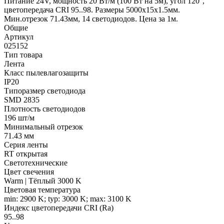
Питание 24V, мощность 20 Вт/м (100 Вт на 5м), угол 120°,
цветопередача CRI 95..98. Размеры 5000х15x1.5мм.
Мин.отрезок 71.43мм, 14 светодиодов. Цена за 1м.
Общие
Артикул
025152
Тип товара
Лента
Класс пылевлагозащиты
IP20
Типоразмер светодиода
SMD 2835
Плотность светодиодов
196 шт/м
Минимальный отрезок
71.43 мм
Серия ленты
RT открытая
Светотехнические
Цвет свечения
Warm | Тёплый 3000 K
Цветовая температура
min: 2900 K; typ: 3000 K; max: 3100 K
Индекс цветопередачи CRI (Ra)
95..98