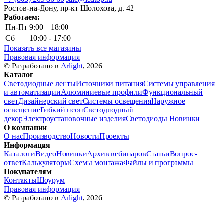
Ростов-на-Дону, пр-кт Шолохова, д. 42
Работаем:
Пн-Пт
9:00 – 18:00
Сб
10:00 - 17:00
Показать все магазины
Правовая информация
© Разработано в
Arlight
, 2026
Каталог
Светодиодные ленты
Источники питания
Системы управления
и автоматизации
Алюминиевые профили
Функциональный
свет
Дизайнерский свет
Системы освещения
Наружное
освещение
Гибкий неон
Светодиодный
декор
Электроустановочные изделия
Светодиоды
Новинки
О компании
О нас
Производство
Новости
Проекты
Информация
Каталоги
Видео
Новинки
Архив вебинаров
Статьи
Вопрос-
ответ
Калькуляторы
Схемы монтажа
Файлы и программы
Покупателям
Контакты
Шоурум
Правовая информация
© Разработано в
Arlight
, 2026