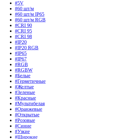
#5V
#60 шт/м
#60 шт/м IP65
#60 шт/м RGB
#CRI 90
#CRI 95
#CRI 98
#IP20
#IP20 RGB
#IP65
#IP67
#RGB
#RGBW
#Белые
#Герметичные
#Желтые
#Зеленые
#Красные
#Мультибелая
#Оранжевые
#Открытые
#Розовые
#Синие
#Узкие
#Широкие