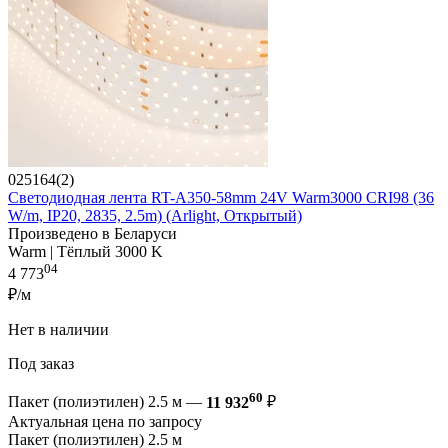
025164(2)
Светодиодная лента RT-A350-58mm 24V Warm3000 CRI98 (36
W/m, IP20, 2835, 2.5m) (Arlight, Открытый)
Произведено в Беларуси
Warm | Тёплый 3000 K
04
4 773
₽/м
Нет в наличии
Под заказ
60
Пакет (полиэтилен) 2.5 м —
11 932
₽
Актуальная цена по запросу
Пакет (полиэтилен) 2.5 м