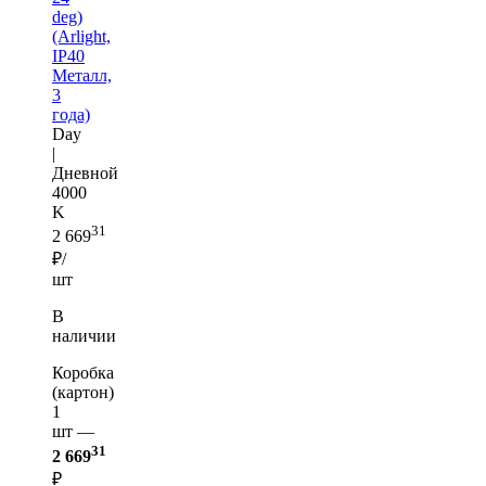
deg)
(Arlight,
IP40
Металл,
3
года)
Day
|
Дневной
4000
K
31
2 669
₽/
шт
В
наличии
Коробка
(картон)
1
шт —
31
2 669
₽