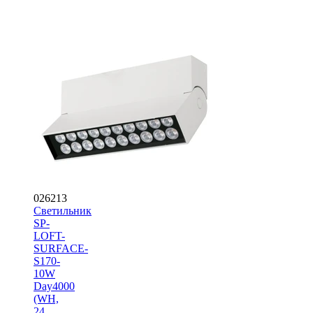
026213
Светильник
SP-
LOFT-
SURFACE-
S170-
10W
Day4000
(WH,
24