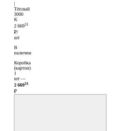
|
Тёплый
3000
K
31
2 669
₽/
шт
В
наличии
Коробка
(картон)
1
шт —
31
2 669
₽