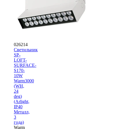
026214
Светильник
SP-
LOFT-
SURFACE-
S170-
10W
Warm3000
(WH,
24
deg)
(Arlight,
IP40
Металл,
3
года)
Warm