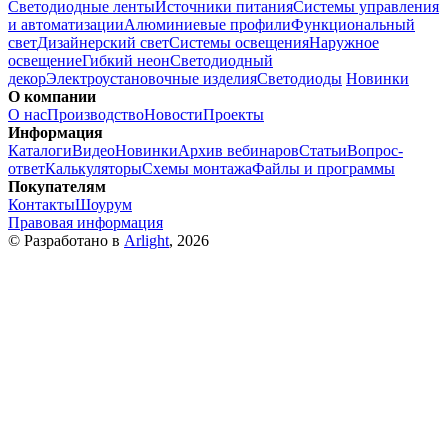
Светодиодные ленты
Источники питания
Системы управления
и автоматизации
Алюминиевые профили
Функциональный
свет
Дизайнерский свет
Системы освещения
Наружное
освещение
Гибкий неон
Светодиодный
декор
Электроустановочные изделия
Светодиоды
Новинки
О компании
О нас
Производство
Новости
Проекты
Информация
Каталоги
Видео
Новинки
Архив вебинаров
Статьи
Вопрос-
ответ
Калькуляторы
Схемы монтажа
Файлы и программы
Покупателям
Контакты
Шоурум
Правовая информация
© Разработано в
Arlight
, 2026