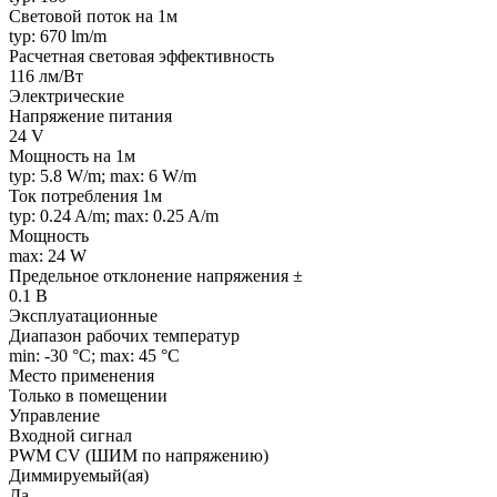
Световой поток на 1м
typ: 670 lm/m
Расчетная световая эффективность
116 лм/Вт
Электрические
Напряжение питания
24 V
Мощность на 1м
typ: 5.8 W/m; max: 6 W/m
Ток потребления 1м
typ: 0.24 A/m; max: 0.25 A/m
Мощность
max: 24 W
Предельное отклонение напряжения ±
0.1 В
Эксплуатационные
Диапазон рабочих температур
min: -30 °C; max: 45 °C
Место применения
Только в помещении
Управление
Входной сигнал
PWM СV (ШИМ по напряжению)
Диммируемый(ая)
Да