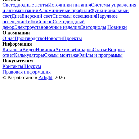
Светодиодные ленты
Источники питания
Системы управления
и автоматизации
Алюминиевые профили
Функциональный
свет
Дизайнерский свет
Системы освещения
Наружное
освещение
Гибкий неон
Светодиодный
декор
Электроустановочные изделия
Светодиоды
Новинки
О компании
О нас
Производство
Новости
Проекты
Информация
Каталоги
Видео
Новинки
Архив вебинаров
Статьи
Вопрос-
ответ
Калькуляторы
Схемы монтажа
Файлы и программы
Покупателям
Контакты
Шоурум
Правовая информация
© Разработано в
Arlight
, 2026