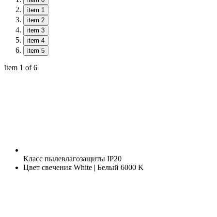
item 1
item 2
item 3
item 4
item 5
Item 1 of 6
Класс пылевлагозащиты
IP20
Цвет свечения
White | Белый 6000 K