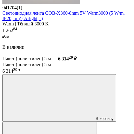
041704(1)
Светодиодная лента COB-X360-8mm 5V Warm3000 (5 W/m,
IP20, 5m) (Arlight, -)
Warm | Тёплый 3000 K
84
1 262
₽/м
В наличии
20
Пакет (полиэтилен) 5 м —
6 314
₽
Пакет (полиэтилен) 5 м
20
6 314
₽
В корзину