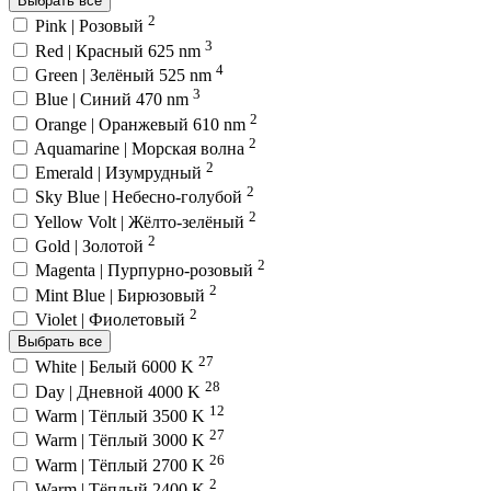
Выбрать все
2
Pink | Розовый
3
Red | Красный 625 nm
4
Green | Зелёный 525 nm
3
Blue | Синий 470 nm
2
Orange | Оранжевый 610 nm
2
Aquamarine | Морская волна
2
Emerald | Изумрудный
2
Sky Blue | Небесно-голубой
2
Yellow Volt | Жёлто-зелёный
2
Gold | Золотой
2
Magenta | Пурпурно-розовый
2
Mint Blue | Бирюзовый
2
Violet | Фиолетовый
Выбрать все
27
White | Белый 6000 K
28
Day | Дневной 4000 K
12
Warm | Тёплый 3500 K
27
Warm | Тёплый 3000 K
26
Warm | Тёплый 2700 K
2
Warm | Тёплый 2400 K