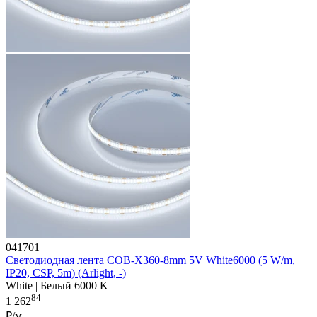
041701
Светодиодная лента COB-X360-8mm 5V White6000 (5 W/m,
IP20, CSP, 5m) (Arlight, -)
White | Белый 6000 K
84
1 262
₽/м