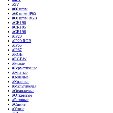
#5V
#60 шт/м
#60 шт/м IP65
#60 шт/м RGB
#CRI 90
#CRI 95
#CRI 98
#IP20
#IP20 RGB
#IP65
#IP67
#RGB
#RGBW
#Белые
#Герметичные
#Желтые
#Зеленые
#Красные
#Мультибелая
#Оранжевые
#Открытые
#Розовые
#Синие
#Узкие