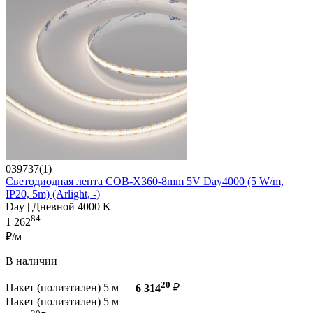
039737(1)
Светодиодная лента COB-X360-8mm 5V Day4000 (5 W/m,
IP20, 5m) (Arlight, -)
Day | Дневной 4000 K
84
1 262
₽/м
В наличии
20
Пакет (полиэтилен) 5 м —
6 314
₽
Пакет (полиэтилен) 5 м