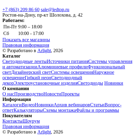
+7 (863) 209 86 60
sale@ledtop.ru
Ростов-на-Дону, пр-кт Шолохова, д. 42
Работаем:
Пн-Пт
9:00 – 18:00
Сб
10:00 - 17:00
Показать все магазины
Правовая информация
© Разработано в
Arlight
, 2026
Каталог
Светодиодные ленты
Источники питания
Системы управления
и автоматизации
Алюминиевые профили
Функциональный
свет
Дизайнерский свет
Системы освещения
Наружное
освещение
Гибкий неон
Светодиодный
декор
Электроустановочные изделия
Светодиоды
Новинки
О компании
О нас
Производство
Новости
Проекты
Информация
Каталоги
Видео
Новинки
Архив вебинаров
Статьи
Вопрос-
ответ
Калькуляторы
Схемы монтажа
Файлы и программы
Покупателям
Контакты
Шоурум
Правовая информация
© Разработано в
Arlight
, 2026