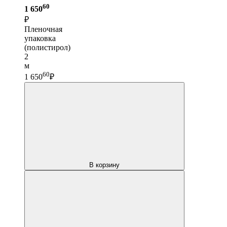
60
1 650
₽
Пленочная
упаковка
(полистирол)
2
м
60
1 650
₽
В корзину