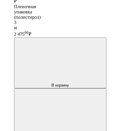
₽
Пленочная
упаковка
(полистирол)
3
м
90
2 475
₽
В корзину