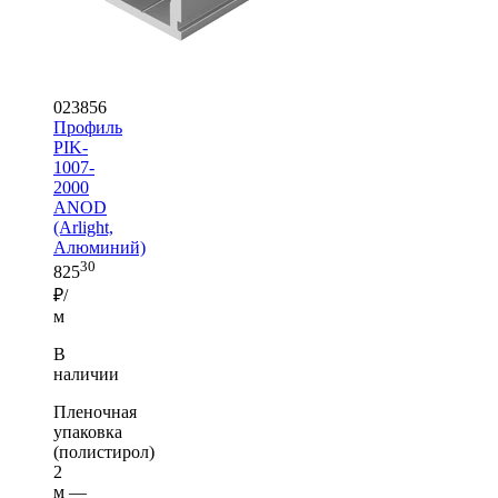
023856
Профиль
PIK-
1007-
2000
ANOD
(Arlight,
Алюминий)
30
825
₽/
м
В
наличии
Пленочная
упаковка
(полистирол)
2
м —