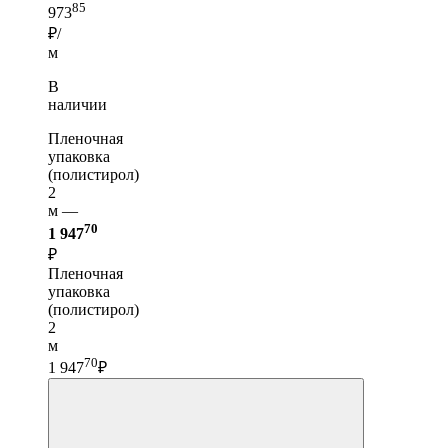
85
973
₽/
м
В
наличии
Пленочная
упаковка
(полистирол)
2
м —
70
1 947
₽
Пленочная
упаковка
(полистирол)
2
м
70
1 947
₽