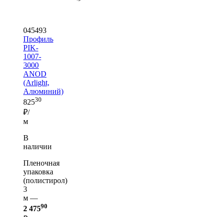
045493
Профиль
PIK-
1007-
3000
ANOD
(Arlight,
Алюминий)
30
825
₽/
м
В
наличии
Пленочная
упаковка
(полистирол)
3
м —
90
2 475