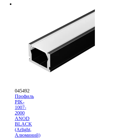
045492
Профиль
PIK-
1007-
2000
ANOD
BLACK
(Arlight,
Алюминий)