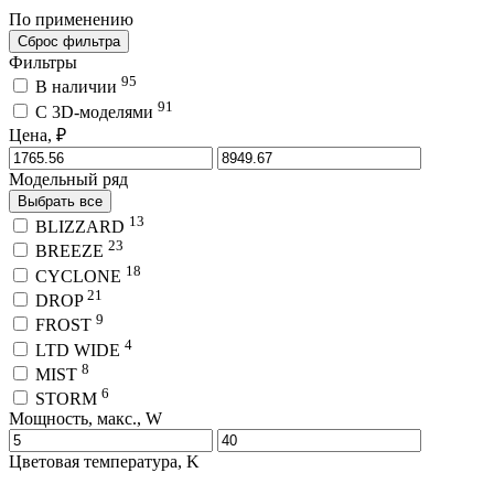
По применению
Сброс фильтра
Фильтры
95
В наличии
91
C 3D-моделями
Цена, ₽
Модельный ряд
Выбрать все
13
BLIZZARD
23
BREEZE
18
CYCLONE
21
DROP
9
FROST
4
LTD WIDE
8
MIST
6
STORM
Мощность, макс., W
Цветовая температура, K