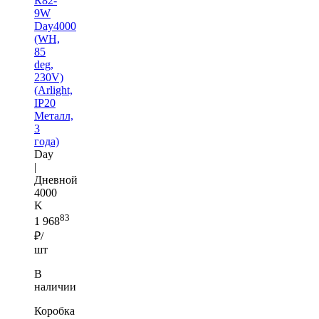
R82-
9W
Day4000
(WH,
85
deg,
230V)
(Arlight,
IP20
Металл,
3
года)
Day
|
Дневной
4000
K
83
1 968
₽/
шт
В
наличии
Коробка