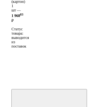
(картон)
1
шт —
83
1 968
₽
Статус
товара:
выводится
из
поставок