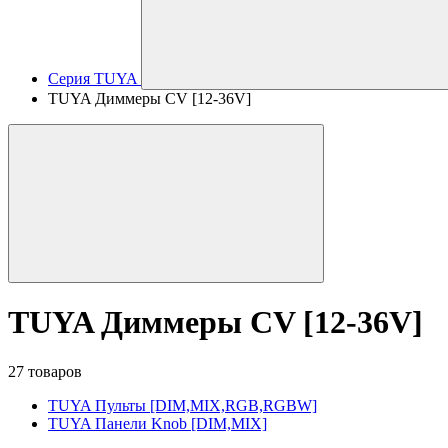
Серия TUYA
TUYA Диммеры CV [12-36V]
TUYA Диммеры CV [12-36V]
27 товаров
TUYA Пульты [DIM,MIX,RGB,RGBW]
TUYA Панели Knob [DIM,MIX]