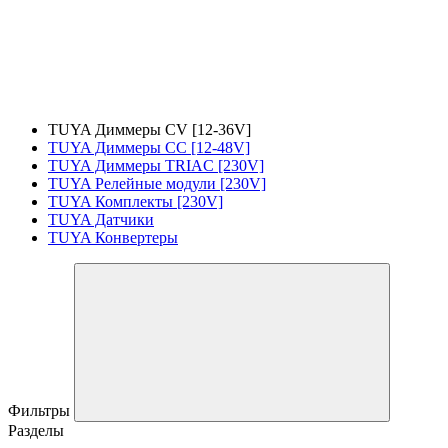
TUYA Диммеры CV [12-36V]
TUYA Диммеры CC [12-48V]
TUYA Диммеры TRIAC [230V]
TUYA Релейные модули [230V]
TUYA Комплекты [230V]
TUYA Датчики
TUYA Конвертеры
Фильтры
Разделы