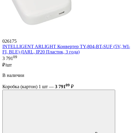
026175
INTELLIGENT ARLIGHT Конвертер TY-804-BT-SUF (5V, WI-
FI, BLE) (IARL, IP20 Пластик, 3 года)
09
3 791
₽/шт
В наличии
09
Коробка (картон) 1 шт —
3 791
₽