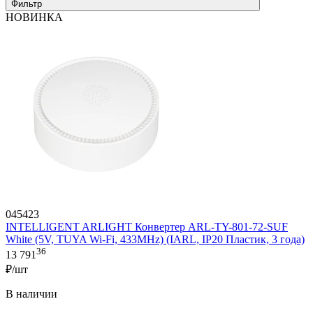
Фильтр
НОВИНКА
045423
INTELLIGENT ARLIGHT Конвертер ARL-TY-801-72-SUF
White (5V, TUYA Wi-Fi, 433MHz) (IARL, IP20 Пластик, 3 года)
36
13 791
₽/шт
В наличии