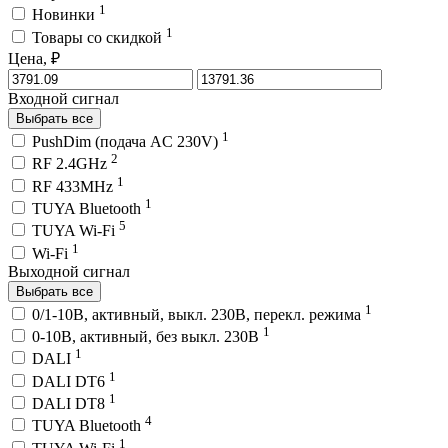
1
Новинки
1
Товары со скидкой
Цена, ₽
Входной сигнал
Выбрать все
1
PushDim (подача AC 230V)
2
RF 2.4GHz
1
RF 433MHz
1
TUYA Bluetooth
5
TUYA Wi-Fi
1
Wi-Fi
Выходной сигнал
Выбрать все
1
0/1-10В, активный, выкл. 230В, перекл. режима
1
0-10В, активный, без выкл. 230В
1
DALI
1
DALI DT6
1
DALI DT8
4
TUYA Bluetooth
1