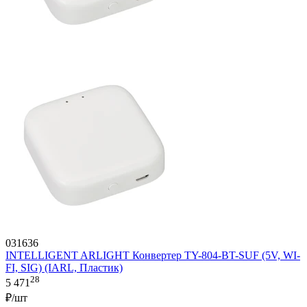
031636
INTELLIGENT ARLIGHT Конвертер TY-804-BT-SUF (5V, WI-
FI, SIG) (IARL, Пластик)
28
5 471
₽/шт