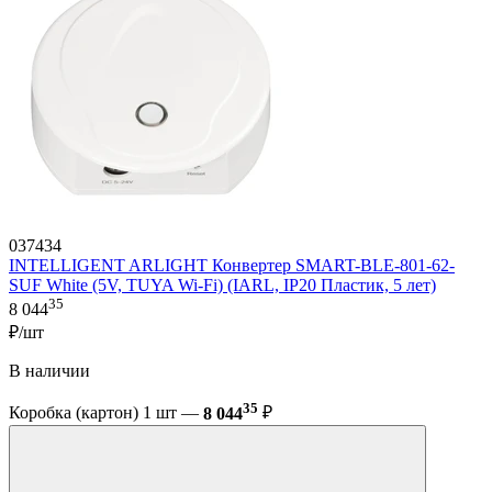
037434
INTELLIGENT ARLIGHT Конвертер SMART-BLE-801-62-
SUF White (5V, TUYA Wi-Fi) (IARL, IP20 Пластик, 5 лет)
35
8 044
₽/шт
В наличии
35
Коробка (картон) 1 шт —
8 044
₽