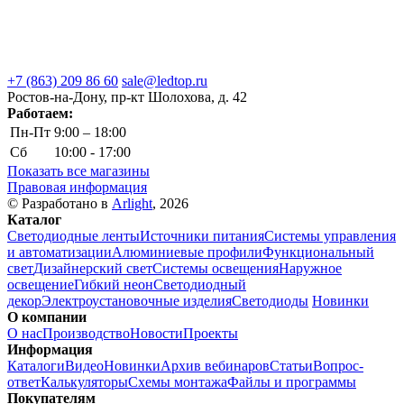
+7 (863) 209 86 60
sale@ledtop.ru
Ростов-на-Дону, пр-кт Шолохова, д. 42
Работаем:
Пн-Пт
9:00 – 18:00
Сб
10:00 - 17:00
Показать все магазины
Правовая информация
© Разработано в
Arlight
, 2026
Каталог
Светодиодные ленты
Источники питания
Системы управления
и автоматизации
Алюминиевые профили
Функциональный
свет
Дизайнерский свет
Системы освещения
Наружное
освещение
Гибкий неон
Светодиодный
декор
Электроустановочные изделия
Светодиоды
Новинки
О компании
О нас
Производство
Новости
Проекты
Информация
Каталоги
Видео
Новинки
Архив вебинаров
Статьи
Вопрос-
ответ
Калькуляторы
Схемы монтажа
Файлы и программы
Покупателям