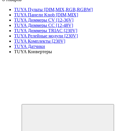
TUYA Пульты [DIM,MIX,RGB,RGBW]
TUYA Панели Knob [DIM,MIX]
TUYA Диммеры CV [12-36V]
TUYA Диммеры CC [12-48V]
TUYA Диммеры TRIAC [230V]
TUYA Релейные модули [230V]
TUYA Комплекты [230V]
TUYA Датчики
TUYA Конвертеры