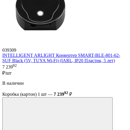
039309
INTELLIGENT ARLIGHT Конвертер SMART-BLE-801-62-
SUF Black (5V, TUYA Wi-Fi) (IARL, IP20 Пластик, 5 лет)
92
7 239
₽/шт
В наличии
92
Коробка (картон) 1 шт —
7 239
₽