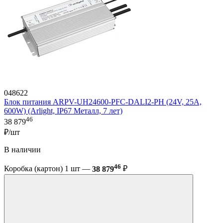
048622
Блок питания ARPV-UH24600-PFC-DALI2-PH (24V, 25A,
600W) (Arlight, IP67 Металл, 7 лет)
46
38 879
₽/шт
В наличии
46
Коробка (картон) 1 шт —
38 879
₽