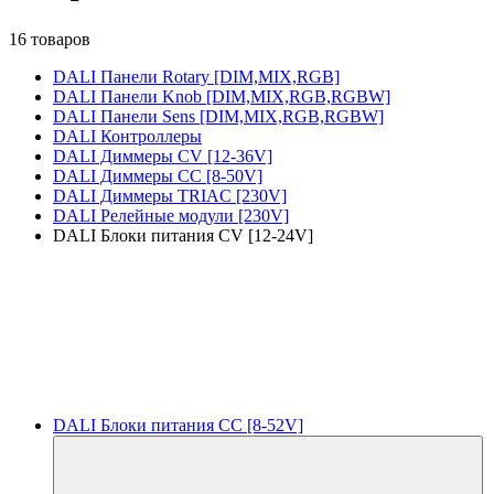
16 товаров
DALI Панели Rotary [DIM,MIX,RGB]
DALI Панели Knob [DIM,MIX,RGB,RGBW]
DALI Панели Sens [DIM,MIX,RGB,RGBW]
DALI Контроллеры
DALI Диммеры CV [12-36V]
DALI Диммеры CC [8-50V]
DALI Диммеры TRIAC [230V]
DALI Релейные модули [230V]
DALI Блоки питания CV [12-24V]
DALI Блоки питания CC [8-52V]