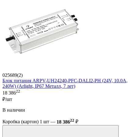
025689(2)
Блок питания ARPV-UH24240-PFC-DALI2-PH (24V, 10.0A,
240W) (Arlight, IP67 Металл, 7 лет)
22
18 386
₽/шт
В наличии
22
Коробка (картон) 1 шт —
18 386
₽