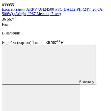
039955
Блок питания ARPV-UH24500-PFC-DALI2-PH (24V, 20.8A,
500W) (Arlight, IP67 Металл, 7 лет)
75
36 567
₽/шт
В наличии
75
Коробка (картон) 1 шт —
36 567
₽
В корзину