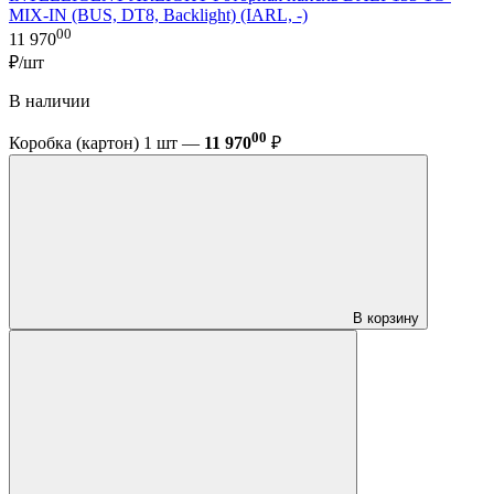
MIX-IN (BUS, DT8, Backlight) (IARL, -)
00
11 970
₽/шт
В наличии
00
Коробка (картон) 1 шт —
11 970
₽
В корзину