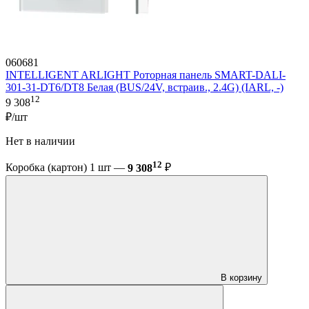
060681
INTELLIGENT ARLIGHT Роторная панель SMART-DALI-
301-31-DT6/DT8 Белая (BUS/24V, встраив., 2.4G) (IARL, -)
12
9 308
₽/шт
Нет в наличии
12
Коробка (картон) 1 шт —
9 308
₽
В корзину