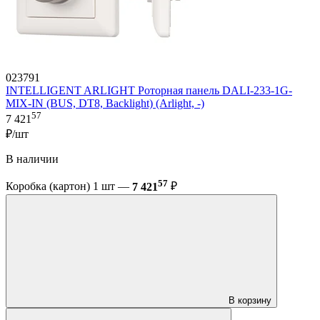
023791
INTELLIGENT ARLIGHT Роторная панель DALI-233-1G-
MIX-IN (BUS, DT8, Backlight) (Arlight, -)
57
7 421
₽/шт
В наличии
57
Коробка (картон) 1 шт —
7 421
₽
В корзину