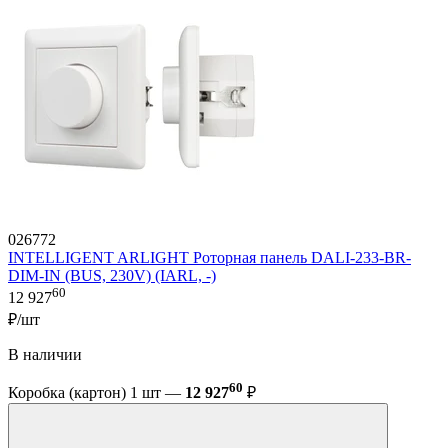
026772
INTELLIGENT ARLIGHT Роторная панель DALI-233-BR-
DIM-IN (BUS, 230V) (IARL, -)
60
12 927
₽/шт
В наличии
60
Коробка (картон) 1 шт —
12 927
₽