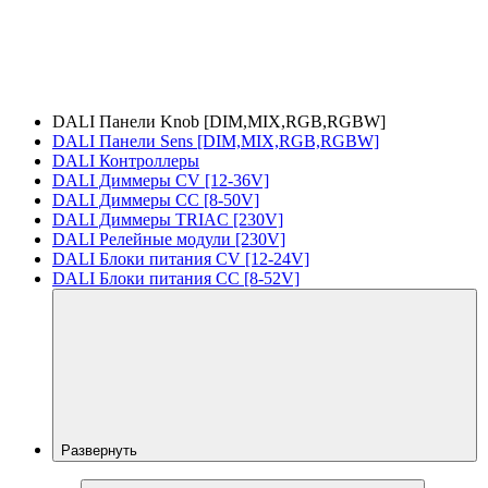
DALI Панели Knob [DIM,MIX,RGB,RGBW]
DALI Панели Sens [DIM,MIX,RGB,RGBW]
DALI Контроллеры
DALI Диммеры CV [12-36V]
DALI Диммеры CC [8-50V]
DALI Диммеры TRIAC [230V]
DALI Релейные модули [230V]
DALI Блоки питания CV [12-24V]
DALI Блоки питания CC [8-52V]
Развернуть