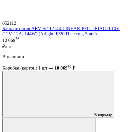
052112
Блок питания ARV-SP-12144-LINEAR-PFC-TRIAC-0-10V
(12V, 12A, 144W) (Arlight, IP20 Пластик, 5 лет)
76
10 069
₽/шт
В наличии
76
Коробка (картон) 1 шт —
10 069
₽
В корзину