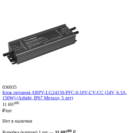
036935
Блок питания ARPV-LG24150-PFC-0-10V-CV-CC (24V, 6.3A,
150W) (Arlight, IP67 Металл, 5 лет)
86
11 697
₽/шт
Нет в наличии
86
Коробка (картон) 1 шт —
11 697
₽