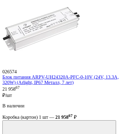
026574
Блок питания ARPV-UH24320A-PFC-0-10V (24V, 13.3A,
320W) (Arlight, IP67 Металл, 7 лет)
67
21 958
₽/шт
В наличии
67
Коробка (картон) 1 шт —
21 958
₽