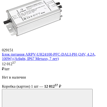
029151
Блок питания ARPV-UH24100-PFC-DALI-PH (24V, 4.2A,
100W) (Arlight, IP67 Металл, 7 лет)
57
12 012
₽/шт
Нет в наличии
57
Коробка (картон) 1 шт —
12 012
₽