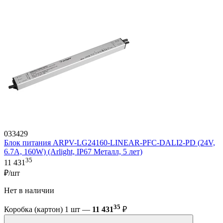
033429
Блок питания ARPV-LG24160-LINEAR-PFC-DALI2-PD (24V,
6.7A, 160W) (Arlight, IP67 Металл, 5 лет)
35
11 431
₽/шт
Нет в наличии
35
Коробка (картон) 1 шт —
11 431
₽