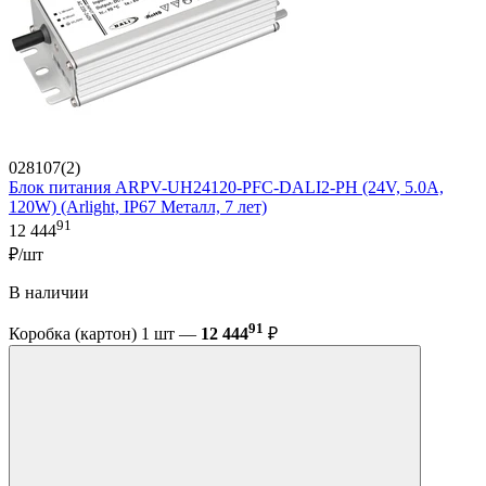
028107(2)
Блок питания ARPV-UH24120-PFC-DALI2-PH (24V, 5.0A,
120W) (Arlight, IP67 Металл, 7 лет)
91
12 444
₽/шт
В наличии
91
Коробка (картон) 1 шт —
12 444
₽