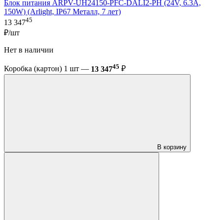
Блок питания ARPV-UH24150-PFC-DALI2-PH (24V, 6.3A,
150W) (Arlight, IP67 Металл, 7 лет)
45
13 347
₽/шт
Нет в наличии
45
Коробка (картон) 1 шт —
13 347
₽
В корзину