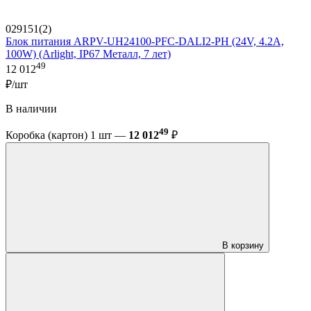
029151(2)
Блок питания ARPV-UH24100-PFC-DALI2-PH (24V, 4.2A,
100W) (Arlight, IP67 Металл, 7 лет)
49
12 012
₽/шт
В наличии
49
Коробка (картон) 1 шт —
12 012
₽
В корзину