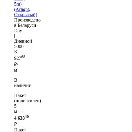
5m)
(Arlight,
Открытый)
Произведено
в Беларуси
Day
|
Дневной
5000
K
68
927
₽/
м
В
наличии
Пакет
(полиэтилен)
5
м —
40
4 638
₽
Пакет