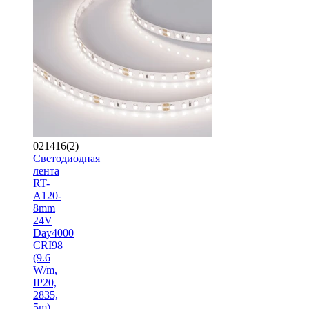
021416(2)
Светодиодная
лента
RT-
A120-
8mm
24V
Day4000
CRI98
(9.6
W/m,
IP20,
2835,
5m)