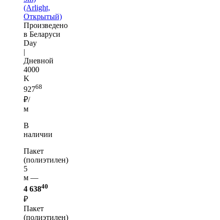
(Arlight,
Открытый)
Произведено
в Беларуси
Day
|
Дневной
4000
K
68
927
₽/
м
В
наличии
Пакет
(полиэтилен)
5
м —
40
4 638
₽
Пакет
(полиэтилен)