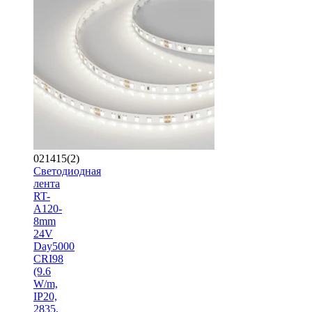
021415(2)
Светодиодная
лента
RT-
A120-
8mm
24V
Day5000
CRI98
(9.6
W/m,
IP20,
2835,