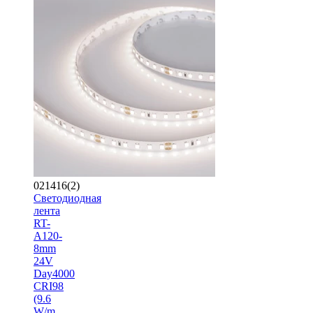
021416(2)
Светодиодная
лента
RT-
A120-
8mm
24V
Day4000
CRI98
(9.6
W/m,