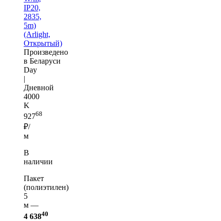
IP20,
2835,
5m)
(Arlight,
Открытый)
Произведено
в Беларуси
Day
|
Дневной
4000
K
68
927
₽/
м
В
наличии
Пакет
(полиэтилен)
5
м —
40
4 638