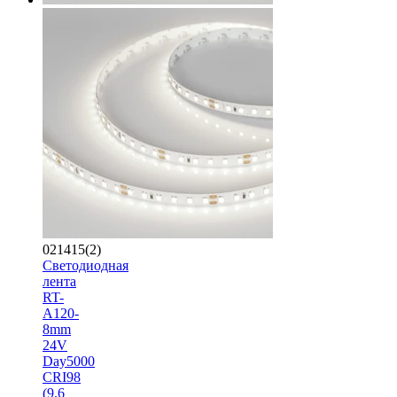
021415(2)
Светодиодная
лента
RT-
A120-
8mm
24V
Day5000
CRI98
(9.6