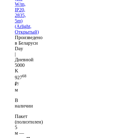
W/m,
IP20,
2835,
5m)
(Arlight,
Открытый)
Произведено
в Беларуси
Day
|
Дневной
5000
K
68
927
₽/
м
В
наличии
Пакет
(полиэтилен)
5
м —