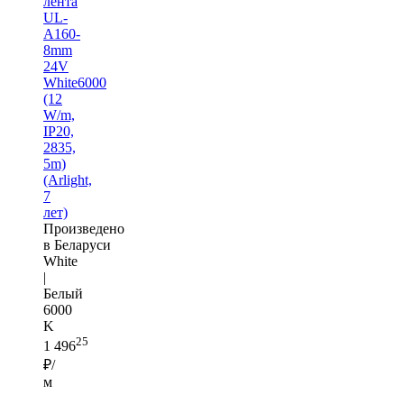
лента
UL-
A160-
8mm
24V
White6000
(12
W/m,
IP20,
2835,
5m)
(Arlight,
7
лет)
Произведено
в Беларуси
White
|
Белый
6000
K
25
1 496
₽/
м