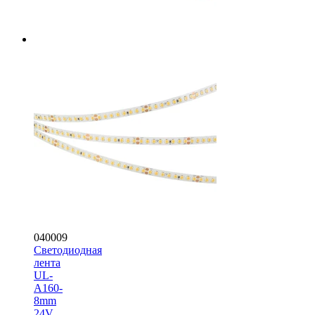
040009
Светодиодная
лента
UL-
A160-
8mm
24V