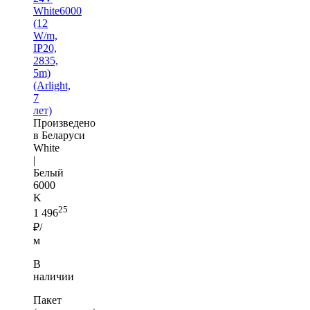
White6000
(12
W/m,
IP20,
2835,
5m)
(Arlight,
7
лет)
Произведено
в Беларуси
White
|
Белый
6000
K
25
1 496
₽/
м
В
наличии
Пакет