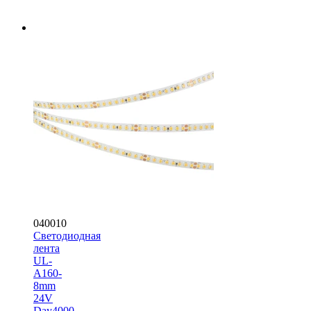
040010
Светодиодная
лента
UL-
A160-
8mm
24V
Day4000