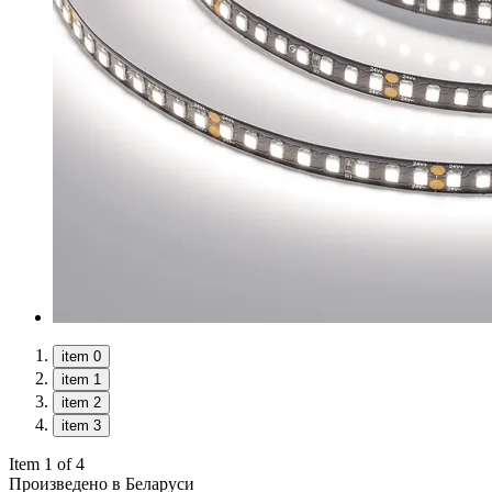
item 0
item 1
item 2
item 3
Item 1 of 4
Произведено в Беларуси