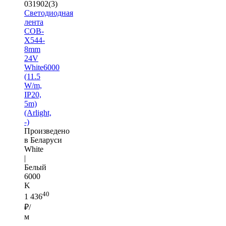
031902(3)
Светодиодная
лента
COB-
X544-
8mm
24V
White6000
(11.5
W/m,
IP20,
5m)
(Arlight,
-)
Произведено
в Беларуси
White
|
Белый
6000
K
40
1 436
₽/
м