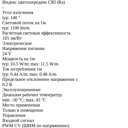
Индекс цветопередачи CRI (Ra)
-
Угол излучения
typ: 140 °
Световой поток на 1м
typ: 1100 lm/m
Расчетная световая эффективность
105 лм/Вт
Электрические
Напряжение питания
24 V
Мощность на 1м
typ: 10.5 W/m; max: 11.5 W/m
Ток потребления 1м
typ: 0.44 A/m; max: 0.48 A/m
Предельное отклонение напряжения ±
0.2 В
Эксплуатационные
Диапазон рабочих температур
min: -30 °C; max: 45 °C
Место применения
Только в помещении
Управление
Входной сигнал
PWM СV (ШИМ по напряжению)