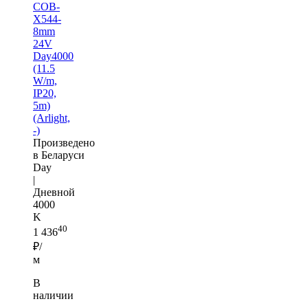
COB-
X544-
8mm
24V
Day4000
(11.5
W/m,
IP20,
5m)
(Arlight,
-)
Произведено
в Беларуси
Day
|
Дневной
4000
K
40
1 436
₽/
м
В
наличии