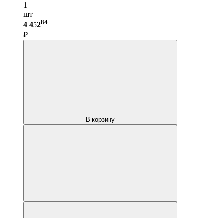
1
шт —
84
4 452
₽
В корзину