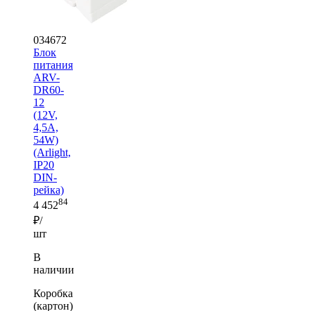
034672
Блок
питания
ARV-
DR60-
12
(12V,
4,5A,
54W)
(Arlight,
IP20
DIN-
рейка)
84
4 452
₽/
шт
В
наличии
Коробка
(картон)