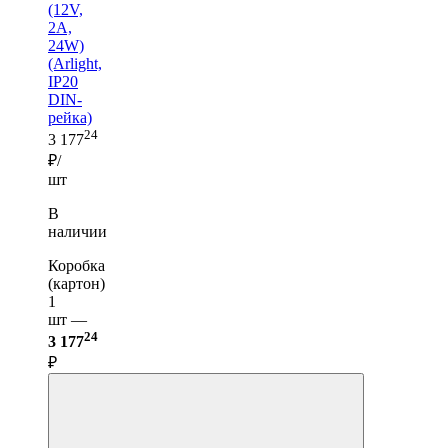
(12V,
2A,
24W)
(Arlight,
IP20
DIN-
рейка)
24
3 177
₽/
шт
В
наличии
Коробка
(картон)
1
шт —
24
3 177
₽