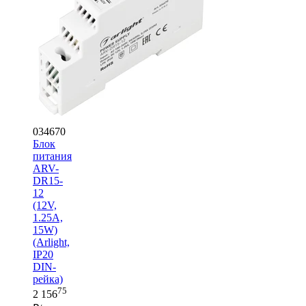
034670
Блок
питания
ARV-
DR15-
12
(12V,
1.25A,
15W)
(Arlight,
IP20
DIN-
рейка)
75
2 156