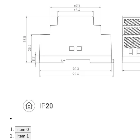
item 0
item 1