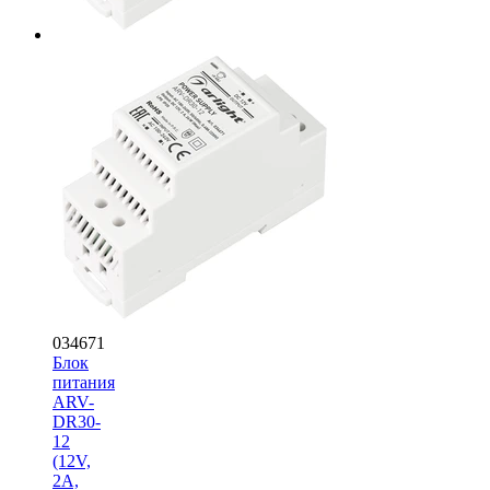
034671
Блок
питания
ARV-
DR30-
12
(12V,
2A,