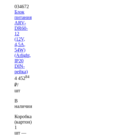
034672
Блок
питания
ARV-
DR60-
12
(12V,
4,5A,
54W)
(Arlight,
IP20
DIN-
рейка)
84
4 452
₽/
шт
В
наличии
Коробка
(картон)
1
шт —