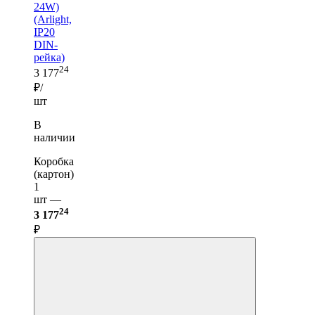
24W)
(Arlight,
IP20
DIN-
рейка)
24
3 177
₽/
шт
В
наличии
Коробка
(картон)
1
шт —
24
3 177
₽