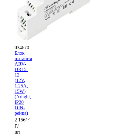
034670
Блок
питания
ARV-
DR15-
12
(12V,
1.25A,
15W)
(Arlight,
IP20
DIN-
рейка)
75
2 156
₽/
шт