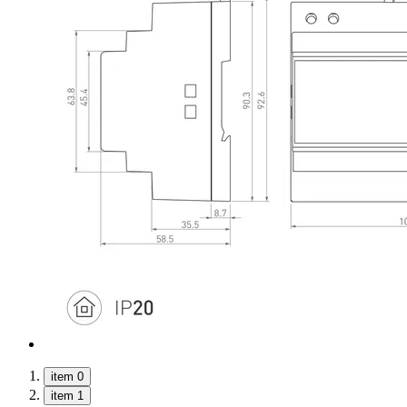
item 0
item 1