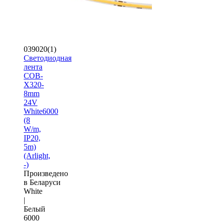
039020(1)
Светодиодная
лента
COB-
X320-
8mm
24V
White6000
(8
W/m,
IP20,
5m)
(Arlight,
-)
Произведено
в Беларуси
White
|
Белый
6000