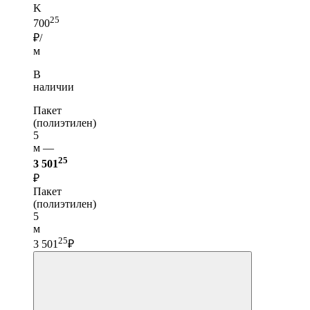
K
25
700
₽/
м
В
наличии
Пакет
(полиэтилен)
5
м —
25
3 501
₽
Пакет
(полиэтилен)
5
м
25
3 501
₽