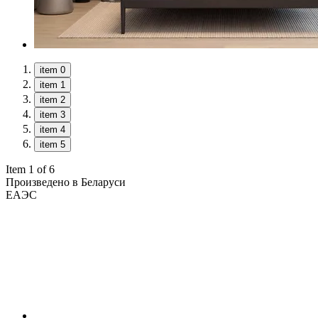
item 0
item 1
item 2
item 3
item 4
item 5
Item 1 of 6
Произведено в Беларуси
ЕАЭС