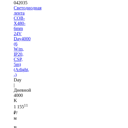
042035
Светодиодная
лента
COB-
X480-
6mm
24V
Day4000
(6
W/m,
IP20,
CSP,
5m)
(Arlight,
-)
Day
|
Дневной
4000
K
11
1 155
₽/
м
В