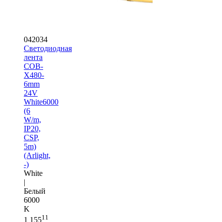
042034
Светодиодная
лента
COB-
X480-
6mm
24V
White6000
(6
W/m,
IP20,
CSP,
5m)
(Arlight,
-)
White
|
Белый
6000
K
11
1 155