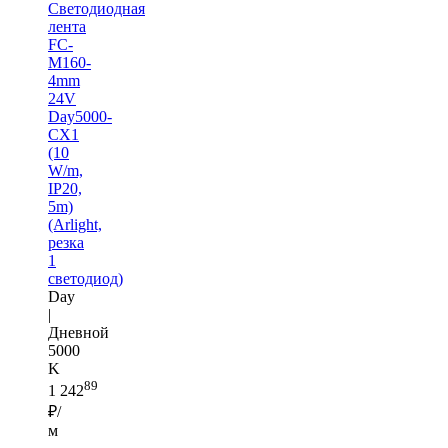
Светодиодная
лента
FC-
M160-
4mm
24V
Day5000-
CX1
(10
W/m,
IP20,
5m)
(Arlight,
резка
1
светодиод)
Day
|
Дневной
5000
K
89
1 242
₽/
м