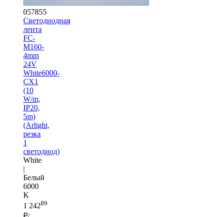
057855
Светодиодная
лента
FC-
M160-
4mm
24V
White6000-
CX1
(10
W/m,
IP20,
5m)
(Arlight,
резка
1
светодиод)
White
|
Белый
6000
K
89
1 242
₽/