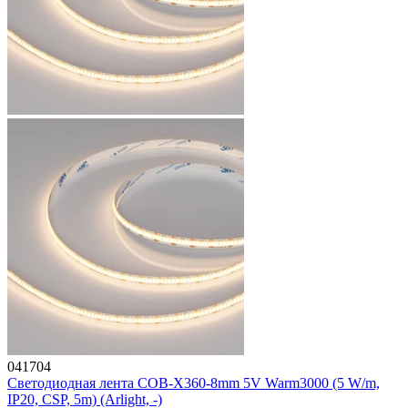
041704
Светодиодная лента COB-X360-8mm 5V Warm3000 (5 W/m,
IP20, CSP, 5m) (Arlight, -)