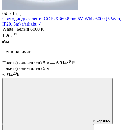
041701(1)
Светодиодная лента COB-X360-8mm 5V White6000 (5 W/m,
IP20, 5m) (Arlight, -)
White | Белый 6000 K
84
1 262
₽/м
Нет в наличии
20
Пакет (полиэтилен) 5 м —
6 314
₽
Пакет (полиэтилен) 5 м
20
6 314
₽
В корзину