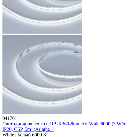
041701
Светодиодная лента COB-X360-8mm 5V White6000 (5 W/m,
IP20, CSP, 5m) (Arlight, -)
White | Белый 6000 K