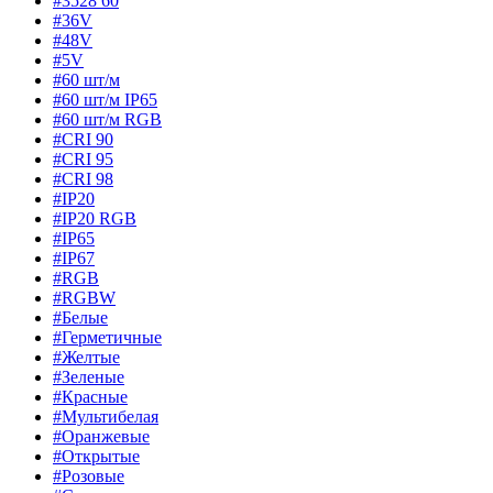
#3528 60
#36V
#48V
#5V
#60 шт/м
#60 шт/м IP65
#60 шт/м RGB
#CRI 90
#CRI 95
#CRI 98
#IP20
#IP20 RGB
#IP65
#IP67
#RGB
#RGBW
#Белые
#Герметичные
#Желтые
#Зеленые
#Красные
#Мультибелая
#Оранжевые
#Открытые
#Розовые