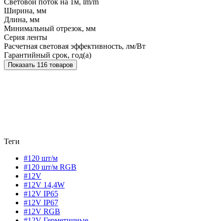
Световой поток на 1м, lm/m
Ширина, мм
Длина, мм
Минимальный отрезок, мм
Серия ленты
Расчетная световая эффективность, лм/Вт
Гарантийный срок, год(а)
Показать 116 товаров
Теги
#120 шт/м
#120 шт/м RGB
#12V
#12V 14,4W
#12V IP65
#12V IP67
#12V RGB
#12V Герметичные