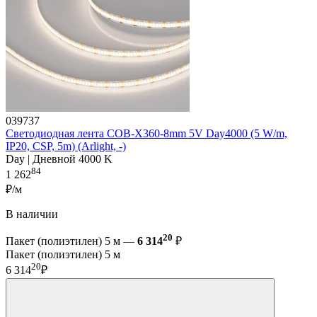
039737
Светодиодная лента COB-X360-8mm 5V Day4000 (5 W/m,
IP20, CSP, 5m) (Arlight, -)
Day | Дневной 4000 K
84
1 262
₽/м
В наличии
20
Пакет (полиэтилен) 5 м —
6 314
₽
Пакет (полиэтилен) 5 м
20
6 314
₽