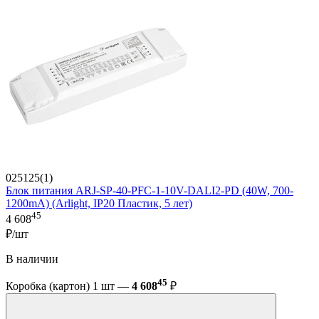
025125(1)
Блок питания ARJ-SP-40-PFC-1-10V-DALI2-PD (40W, 700-
1200mA) (Arlight, IP20 Пластик, 5 лет)
45
4 608
₽/шт
В наличии
45
Коробка (картон) 1 шт —
4 608
₽