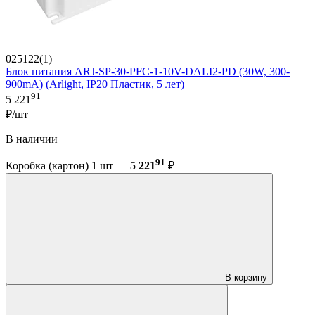
025122(1)
Блок питания ARJ-SP-30-PFC-1-10V-DALI2-PD (30W, 300-
900mA) (Arlight, IP20 Пластик, 5 лет)
91
5 221
₽/шт
В наличии
91
Коробка (картон) 1 шт —
5 221
₽
В корзину