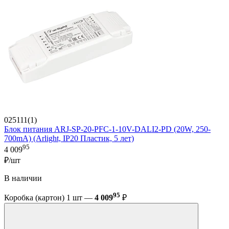
025111(1)
Блок питания ARJ-SP-20-PFC-1-10V-DALI2-PD (20W, 250-
700mA) (Arlight, IP20 Пластик, 5 лет)
95
4 009
₽/шт
В наличии
95
Коробка (картон) 1 шт —
4 009
₽