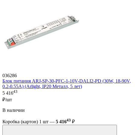
036286
Блок питания ARJ-SP-30-PFC-1-10V-DALI2-PD (30W, 18-90V,
0.2-0.55A) (Arlight, IP20 Металл, 5 лет)
43
5 416
₽/шт
В наличии
43
Коробка (картон) 1 шт —
5 416
₽