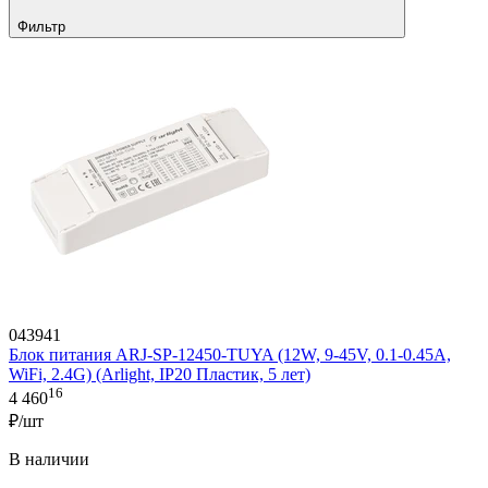
Фильтр
043941
Блок питания ARJ-SP-12450-TUYA (12W, 9-45V, 0.1-0.45A,
WiFi, 2.4G) (Arlight, IP20 Пластик, 5 лет)
16
4 460
₽/шт
В наличии