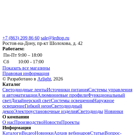
+7 (863) 209 86 60
sale@ledtop.ru
Ростов-на-Дону, пр-кт Шолохова, д. 42
Работаем:
Пн-Пт
9:00 – 18:00
Сб
10:00 - 17:00
Показать все магазины
Правовая информация
© Разработано в
Arlight
, 2026
Каталог
Светодиодные ленты
Источники питания
Системы управления
и автоматизации
Алюминиевые профили
Функциональный
свет
Дизайнерский свет
Системы освещения
Наружное
освещение
Гибкий неон
Светодиодный
декор
Электроустановочные изделия
Светодиоды
Новинки
О компании
О нас
Производство
Новости
Проекты
Информация
Каталоги
Видео
Новинки
Архив вебинаров
Статьи
Вопрос-