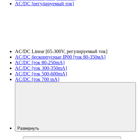
AC/DC [регулируемый ток]
AC/DC Linear [65-300V, регулируемый ток]
AC/DC бескорпусные IP00 [ток 80-350мА]
AC/DC [ток 80-250mA]
AC/DC [ток 300-350mA]
AC/DC [ток 500-600mA]
AC/DC [ток 700 mA]
Развернуть