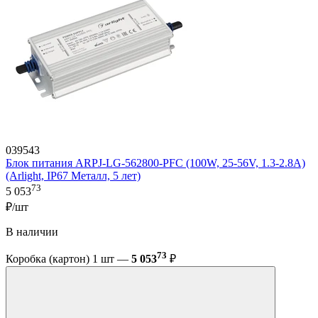
039543
Блок питания ARPJ-LG-562800-PFC (100W, 25-56V, 1.3-2.8A)
(Arlight, IP67 Металл, 5 лет)
73
5 053
₽/шт
В наличии
73
Коробка (картон) 1 шт —
5 053
₽