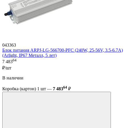
043363
Блок питания ARPJ-LG-566700-PFC (240W, 25-56V, 3.5-6.7A)
(Arlight, IP67 Металл, 5 лет)
64
7 483
₽/шт
В наличии
64
Коробка (картон) 1 шт —
7 483
₽