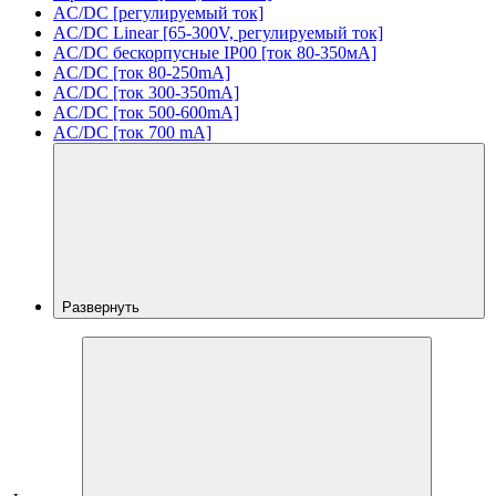
AC/DC [регулируемый ток]
AC/DC Linear [65-300V, регулируемый ток]
AC/DC бескорпусные IP00 [ток 80-350мА]
AC/DC [ток 80-250mA]
AC/DC [ток 300-350mA]
AC/DC [ток 500-600mA]
AC/DC [ток 700 mA]
Развернуть