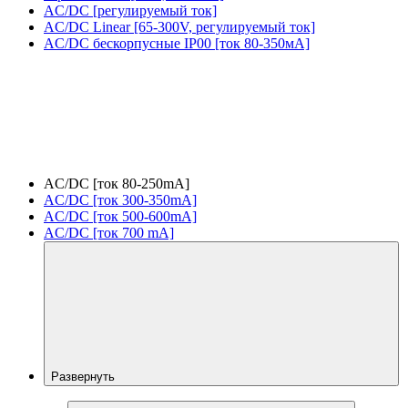
AC/DC [регулируемый ток]
AC/DC Linear [65-300V, регулируемый ток]
AC/DC бескорпусные IP00 [ток 80-350мА]
AC/DC [ток 80-250mA]
AC/DC [ток 300-350mA]
AC/DC [ток 500-600mA]
AC/DC [ток 700 mA]
Развернуть