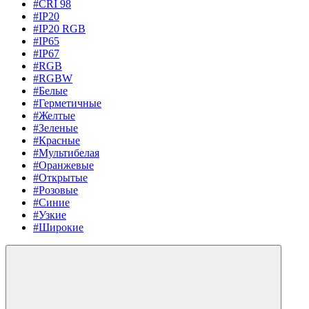
#CRI 98
#IP20
#IP20 RGB
#IP65
#IP67
#RGB
#RGBW
#Белые
#Герметичные
#Желтые
#Зеленые
#Красные
#Мультибелая
#Оранжевые
#Открытые
#Розовые
#Синие
#Узкие
#Широкие