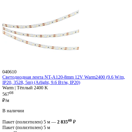
040610
Светодиодная лента NT-A120-8mm 12V Warm2400 (9.6 W/m,
IP20, 3528, 5m) (Arlight, 9.6 Вт/м, IP20)
Warm | Тёплый 2400 K
08
567
₽/м
В наличии
40
Пакет (полиэтилен) 5 м —
2 835
₽
Пакет (полиэтилен) 5 м