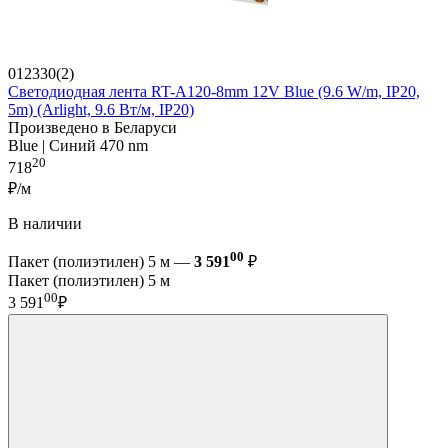
012330(2)
Светодиодная лента RT-A120-8mm 12V Blue (9.6 W/m, IP20,
5m) (Arlight, 9.6 Вт/м, IP20)
Произведено в Беларуси
Blue | Синий 470 nm
20
718
₽/м
В наличии
00
Пакет (полиэтилен) 5 м —
3 591
₽
Пакет (полиэтилен) 5 м
00
3 591
₽