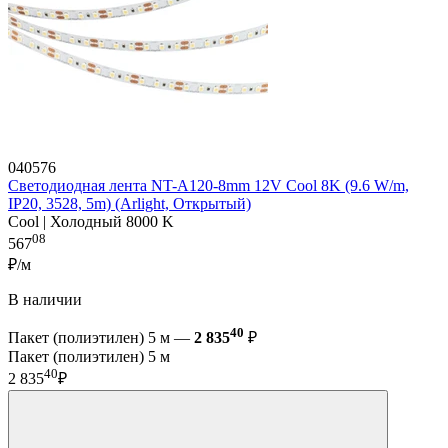
040576
Светодиодная лента NT-A120-8mm 12V Cool 8K (9.6 W/m,
IP20, 3528, 5m) (Arlight, Открытый)
Cool | Холодный 8000 K
08
567
₽/м
В наличии
40
Пакет (полиэтилен) 5 м —
2 835
₽
Пакет (полиэтилен) 5 м
40
2 835
₽