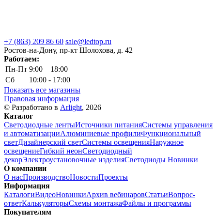
+7 (863) 209 86 60
sale@ledtop.ru
Ростов-на-Дону, пр-кт Шолохова, д. 42
Работаем:
Пн-Пт
9:00 – 18:00
Сб
10:00 - 17:00
Показать все магазины
Правовая информация
© Разработано в
Arlight
, 2026
Каталог
Светодиодные ленты
Источники питания
Системы управления
и автоматизации
Алюминиевые профили
Функциональный
свет
Дизайнерский свет
Системы освещения
Наружное
освещение
Гибкий неон
Светодиодный
декор
Электроустановочные изделия
Светодиоды
Новинки
О компании
О нас
Производство
Новости
Проекты
Информация
Каталоги
Видео
Новинки
Архив вебинаров
Статьи
Вопрос-
ответ
Калькуляторы
Схемы монтажа
Файлы и программы
Покупателям